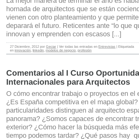
La mejor manera de terminar el año es habl
hornada de arquitectos que se están cociendo
vienen con otro planteamiento y que permite
deparará el futuro. Reticentes ante “lo que q
innovan y emprenden con escasos [...]
27 Diciembre, 2012
por
Geciar
|
Ver todas las entradas en
Entrevistas
|
Etiquetada
en
innovación
,
linkedin
,
modelos de negocio
,
profesión
Comentarios al I Curso Oportunid
Internacionales para Arquitectos
O cómo encontrar trabajo o proyectos en el e
¿Es España competitiva en el mapa global
particularidades distinguen al arquitecto es
panorama? ¿Somos capaces de encontrar tr
exterior? ¿Cómo hacer la búsqueda más efe
tiempo podemos tardar? ¿Qué pasos hay qu