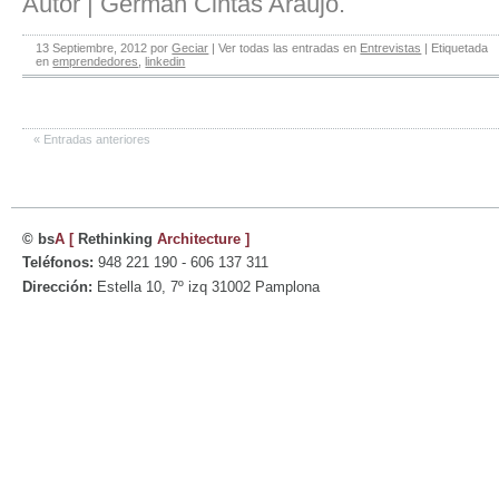
Autor | Germán Cintas Araújo.
13 Septiembre, 2012
por
Geciar
|
Ver todas las entradas en
Entrevistas
|
Etiquetada
en
emprendedores
,
linkedin
«
Entradas anteriores
© bs
A
[
Rethinking
Architecture
]
Teléfonos:
948 221 190 - 606 137 311
Dirección:
Estella 10, 7º izq 31002 Pamplona