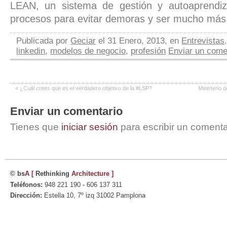
LEAN, un sistema de gestión y autoaprendiz
procesos para evitar demoras y ser mucho más 
Publicada por
Geciar
el 31 Enero, 2013, en
Entrevistas
linkedin
,
modelos de negocio
,
profesión
Enviar un come
«
¿Cuál crees que es el verdadero objetivo de la #LSP?
Ministerio
Enviar un comentario
Tienes que
iniciar sesión
para escribir un comenta
© bs
A
[
Rethinking
Architecture
]
Teléfonos:
948 221 190 - 606 137 311
Dirección:
Estella 10, 7º izq 31002 Pamplona