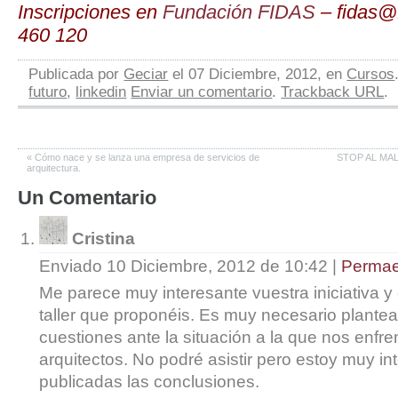
Inscripciones en
Fundación FIDAS
– fidas@f
460 120
Publicada por
Geciar
el 07 Diciembre, 2012, en
Cursos
futuro
,
linkedin
Enviar un comentario
.
Trackback URL
.
«
Cómo nace y se lanza una empresa de servicios de
STOP AL MALT
arquitectura.
Un
Comentario
Cristina
Enviado 10 Diciembre, 2012 de 10:42
|
Permae
Me parece muy interesante vuestra iniciativa y
taller que proponéis. Es muy necesario plantea
cuestiones ante la situación a la que nos enfr
arquitectos. No podré asistir pero estoy muy i
publicadas las conclusiones.