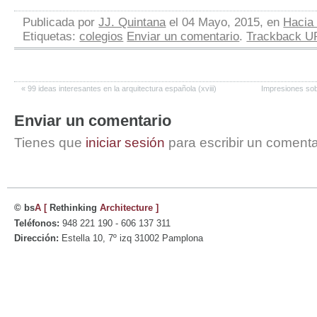
Publicada por
JJ. Quintana
el 04 Mayo, 2015, en
Hacia 
Etiquetas:
colegios
Enviar un comentario
.
Trackback U
«
99 ideas interesantes en la arquitectura española (xviii)
Impresiones sobr
Enviar un comentario
Tienes que
iniciar sesión
para escribir un comenta
© bs
A
[
Rethinking
Architecture
]
Teléfonos:
948 221 190 - 606 137 311
Dirección:
Estella 10, 7º izq 31002 Pamplona