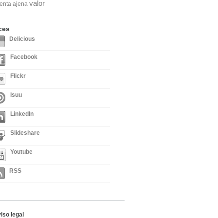
valor
enta ajena
ces
Delicious
Facebook
Flickr
Isuu
LinkedIn
Slideshare
Youtube
RSS
iso legal