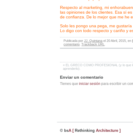
Respecto al marketing, mi enhorabuena 
las opiniones de los clientes. Esa sí 
de confianza. De lo mejor que me he
Solo les pongo una pega, me gustaría q
Lo digo con todo respecto y cariño y es
Publicada por
JJ. Quintana
el 20 Abril, 2015, en
comentario
.
Trackback URL
.
«
EL GRECO COMO PROFESIONAL (y lo que le
aprenderlo).
Enviar un comentario
Tienes que
iniciar sesión
para escribir un co
© bs
A
[
Rethinking
Architecture
]