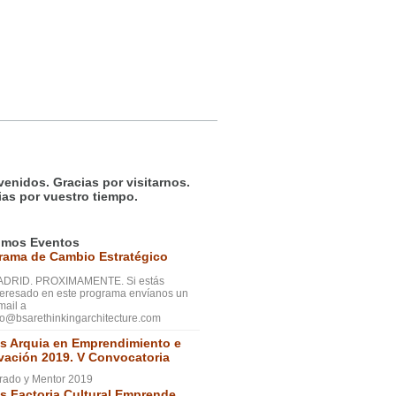
venidos. Gracias por visitarnos.
ias por vuestro tiempo.
imos Eventos
rama de Cambio Estratégico
DRID. PROXIMAMENTE. Si estás
teresado en este programa envíanos un
mail a
fo@bsarethinkingarchitecture.com
s Arquia en Emprendimiento e
vación 2019. V Convocatoria
rado y Mentor 2019
s Factoria Cultural Emprende