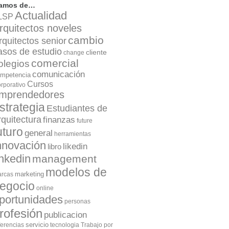
lamos de…
Actualidad
LSP
rquitectos noveles
cambio
rquitectos senior
asos de estudio
cliente
change
comercial
olegios
comunicación
mpetencia
Cursos
rporativo
mprendedores
strategia
Estudiantes de
rquitectura
finanzas
future
uturo
general
herramientas
nnovación
likedin
libro
inkedin
management
modelos de
marketing
rcas
egocio
online
portunidades
personas
rofesión
publicacion
servicio
ferencias
tecnologia
Trabajo por