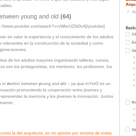
Arqu
cables.
Ju
etween young and old
(64)
ttp://www.youtube.com/watch?v=cWbcUZ6t0cA[/youtube]
Reth
Cl
er en valor la experiencia y el conocimiento de los adultos
E
 relevantes en la construcción de la sociedad y como
 generaciones.
Ge
iva de los adultos mayores organizando talleres, cursos,
os son los protagonistas, los mentores, los profesores, los
y in
m
otion between
y
oung and
o
ld – ya que mYmO es un
novación promoviendo la cooperación entre jóvenes y
epresentan la memoria y los jóvenes la innovación. Juntos
miento.
No
Op
como la del arquitecto, en mi opinión por encima de todas