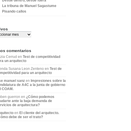
Desde dentro, desde fuera
La tribuna de Manuel Sagastume
Pisando callos
ivos
mos comentarios
tzia Cerrud en
Test de competitividad
ra un arquitecto
enda Susana Leon Zenteno en
Test de
mpetitividad para un arquitecto
se manuel sanz
en
Impresiones sobre la
ndidatura de A4C a la junta de gobierno
l COAM.
ben guerron en
¿Cómo podemos
udarte ante la baja demanda de
rvicios de arquitectura?
quitecto
en
El cliente del arquitecto.
ómo debe de ser el trato?