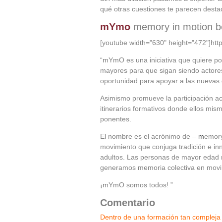
qué otras cuestiones te parecen desta
mYmo
memory in motion b
[youtube width="630" height="472"]h
“mYmO es una iniciativa que quiere pon
mayores para que sigan siendo actores
oportunidad para apoyar a las nuevas
Asimismo promueve la participación act
itinerarios formativos donde ellos mism
ponentes.
El nombre es el acrónimo de –
m
emor
movimiento que conjuga tradición e in
adultos. Las personas de mayor edad r
generamos memoria colectiva en movi
¡mYmO somos todos! ”
Comentario
Dentro de una formación tan compleja 