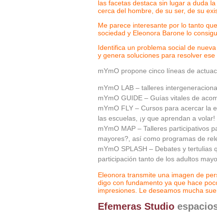
las facetas destaca sin lugar a duda la
cerca del hombre, de su ser, de su exi
Me parece interesante por lo tanto qu
sociedad y Eleonora Barone lo consi
Identifica un problema social de nuev
y genera soluciones para resolver ese
mYmO propone cinco líneas de actuaci
mYmO LAB – talleres intergeneracionale
mYmO GUIDE – Guías vitales de acompa
mYmO FLY – Cursos para acercar la ed
las escuelas, ¡y que aprendan a volar!
mYmO MAP – Talleres participativos p
mayores?, así como programas de relev
mYmO SPLASH – Debates y tertulias qu
participación tanto de los adultos may
Eleonora transmite una imagen de per
digo con fundamento ya que hace poco 
impresiones. Le deseamos mucha suer
Efemeras Studio
espacios