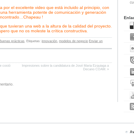
cu
por el excelente video que está incluido al principio, con
es una herramienta potente de comunicación y generación
 encontrado…Chapeau !
Enla
ue tuvieran una web a la altura de la calidad del proyecto.
pero que no os moleste la crítica constructiva.
Buenas prácticas
. Etiquetas:
innovación
,
modelos de negocio
Enviar un
 costó
Impresiones sobre la candidatura de José Maria Ezquiaga a
Decano COAM.
»
mentario.
Av