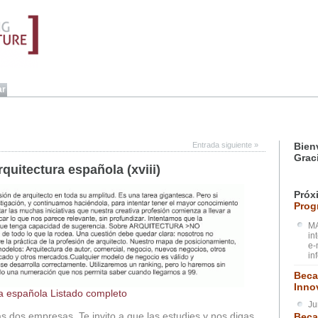
Entrada siguiente
»
Bien
Grac
rquitectura española (xviii)
Próx
Prog
MA
in
e-
in
Beca
Inno
ra española Listado completo
Ju
s dos empresas. Te invito a que las estudies y nos digas
Beca