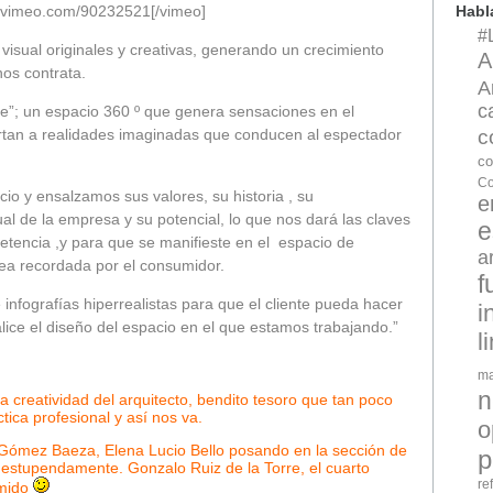
Hab
://vimeo.com/90232521[/vimeo]
#
sual originales y creativas, generando un crecimiento
A
nos contrata.
A
c
”; un espacio 360 º que genera sensaciones en el
c
rtan a realidades imaginadas que conducen al espectador
co
Co
o y ensalzamos sus valores, su historia , su
e
ual de la empresa y su potencial, lo que nos dará las claves
e
etencia ,y para que se manifieste en el espacio de
a
ea recordada por el consumidor.
f
infografías hiperrealistas para que el cliente pueda hacer
i
lice el diseño del espacio en el que estamos trabajando.”
l
ma
n
 creatividad del arquitecto, bendito tesoro que tan poco
tica profesional y así nos va.
o
 Gómez Baeza, Elena Lucio Bello posando en la sección de
p
 estupendamente. Gonzalo Ruiz de la Torre, el cuarto
re
ímido