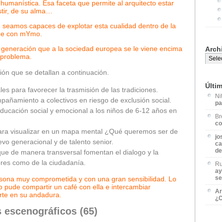
 humanística. Esa faceta que permite al arquitecto estar
stir, de su alma…
e seamos capaces de explotar esta cualidad dentro de la
gue con mYmo.
a generación que a la sociedad europea se le viene encima
Arch
 problema.
ón que se detallan a continuación.
Últi
s para favorecer la trasmisión de las tradiciones.
Ni
ñamiento a colectivos en riesgo de exclusión social.
pa
ucación social y emocional a los niños de 6-12 años en
Br
co
ara visualizar en un mapa mental ¿Qué queremos ser de
jo
o generacional y de talento senior.
ca
de
e de manera transversal fomentan el dialogo y la
ores como de la ciudadanía.
Ru
ay
se
sona muy comprometida y con una gran sensibilidad. Lo
pude compartir un café con ella e intercambiar
Ar
te en su andadura.
¿C
 escenográficos (65)