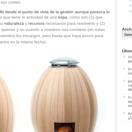
 sus costes.
o desde el punto de vista de la gestión aunque parezca lo
s que tiene la actividad de una
espa
, como son (1) que
su
naturaleza
y
recursos
necesarios para resolverlo y (2)
Arch
quieren y no cuando a nosotros nos conviene (en estas
nvenidos los encargos, pero basta que haya pocos para
arlos en la misma fecha).
Últi
Ni
pa
Br
co
jo
ca
de
Ru
ay
se
Ar
¿C