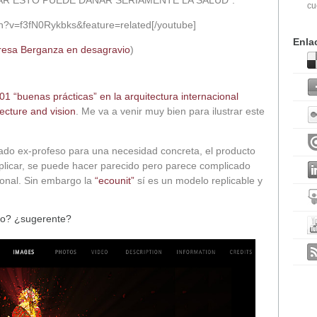
AR ESTO PUEDE DAÑAR SERIAMENTE LA SALUD”.
cu
h?v=f3fN0Rykbks&feature=related[/youtube]
Enla
Teresa Berganza en desagravio
)
01 “buenas prácticas” en la arquitectura internacional
tecture and vision
. Me va a venir muy bien para ilustrar este
ado ex-profeso para una necesidad concreta, el producto
replicar, se puede hacer parecido pero parece complicado
sional. Sin embargo la
“ecounit”
sí es un modelo replicable y
to? ¿sugerente?