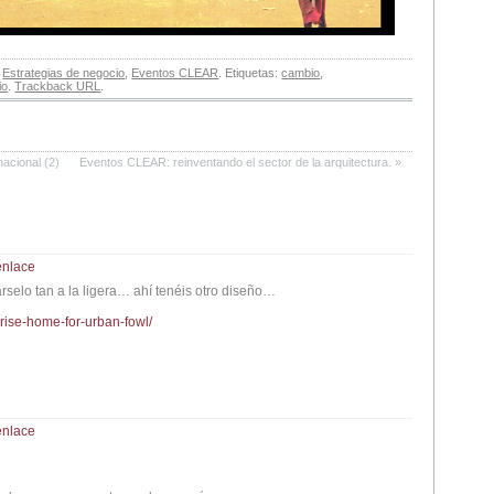
n
Estrategias de negocio
,
Eventos CLEAR
. Etiquetas:
cambio
,
io
.
Trackback URL
.
nacional (2)
Eventos CLEAR: reinventando el sector de la arquitectura.
»
nlace
arselo tan a la ligera… ahí tenéis otro diseño…
-rise-home-for-urban-fowl/
nlace