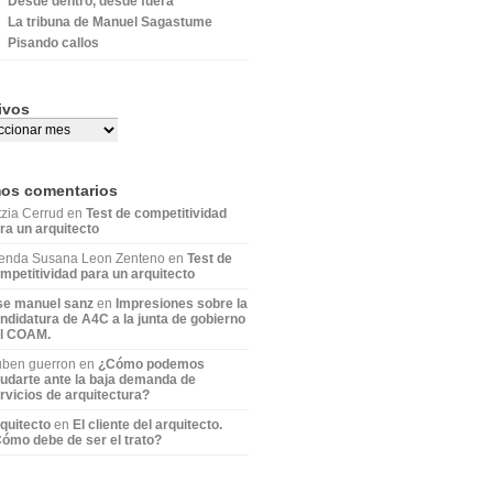
Desde dentro, desde fuera
La tribuna de Manuel Sagastume
Pisando callos
ivos
mos comentarios
tzia Cerrud en
Test de competitividad
ra un arquitecto
enda Susana Leon Zenteno en
Test de
mpetitividad para un arquitecto
se manuel sanz
en
Impresiones sobre la
ndidatura de A4C a la junta de gobierno
l COAM.
ben guerron en
¿Cómo podemos
udarte ante la baja demanda de
rvicios de arquitectura?
quitecto
en
El cliente del arquitecto.
ómo debe de ser el trato?