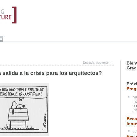
Entrada siguiente
»
Bien
Grac
salida a la crisis para los arquitectos?
Próx
Prog
MA
in
e-
in
Beca
Inno
Ju
Beca