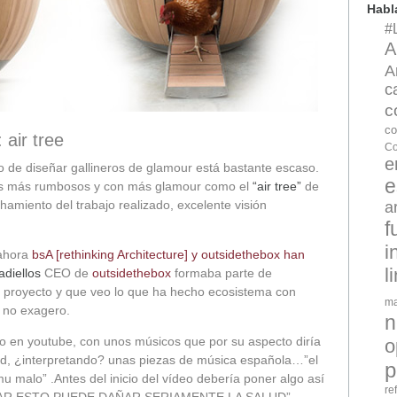
Hab
#
A
A
c
c
co
air tree
Co
e
to de diseñar gallineros de glamour está bastante escaso.
e
os más rumbosos y con más glamour como el
“air tree”
de
hamiento del trabajo realizado, excelente visión
a
f
i
ahora
bsA [rethinking Architecture] y outsidethebox han
l
diellos
CEO de
outsidethebox
formaba parte de
 proyecto y que veo lo que ha hecho ecosistema con
ma
y no exagero.
n
o en youtube, con unos músicos que por su aspecto diría
o
id, ¿interpretando? unas piezas de música española…”el
p
mu malo” .Antes del inicio del vídeo debería poner algo así
re