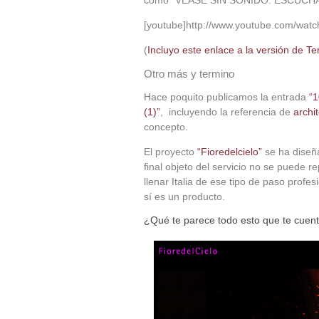
como “VEASE SIN SONIDO: ESCUCH
[youtube]http://www.youtube.com/watc
(
Incluyo este enlace a la versión de 
Otro más y termino
Hace poquito publicamos la entrada
“1
(1)”
, incluyendo la referencia de
archi
concepto.
El proyecto
“Fioredelcielo”
se ha diseñ
final objeto del servicio no se puede 
llenar Italia de ese tipo de paso profe
sí es un producto.
¿Qué te parece todo esto que te cuen