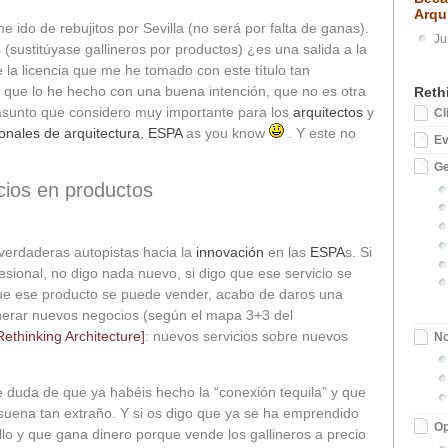
Arqu
 ido de rebujitos por Sevilla (no será por falta de ganas).
Ju
s (sustitúyase gallineros por productos) ¿es una salida a la
 la licencia que me he tomado con este título tan
 que lo he hecho con una buena intención, que no es otra
Reth
 asunto que considero muy importante para los
arquitectos
y
Cl
onales de arquitectura
,
ESPA
as you know
. Y este no
E
Ge
cios en productos
verdaderas autopistas hacia la
innovación
en las
ESPA
s. Si
sional, no digo nada nuevo, si digo que ese servicio se
ue ese producto se puede vender, acabo de daros una
nerar nuevos negocios (según el mapa 3+3 del
[Rethinking Architecture]
: nuevos servicios sobre nuevos
No
duda de que ya habéis hecho la “conexión tequila” y que
 suena tan extraño. Y si os digo que ya se ha emprendido
Op
llo y que gana dinero porque vende los gallineros a precio