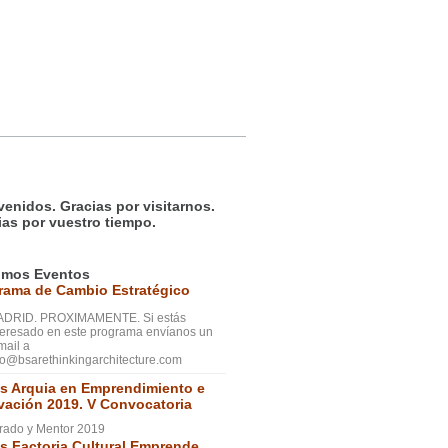
venidos. Gracias por visitarnos.
ias por vuestro tiempo.
imos Eventos
rama de Cambio Estratégico
DRID. PROXIMAMENTE. Si estás
teresado en este programa envíanos un
mail a
fo@bsarethinkingarchitecture.com
s Arquia en Emprendimiento e
vación 2019. V Convocatoria
rado y Mentor 2019
s Factoria Cultural Emprende