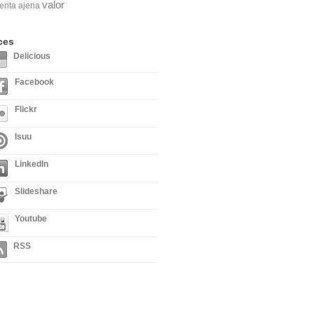
valor
enta ajena
ces
Delicious
Facebook
Flickr
Isuu
LinkedIn
Slideshare
Youtube
RSS