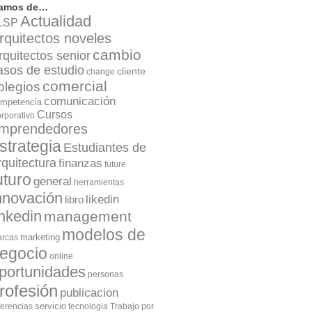
lamos de…
Actualidad
LSP
rquitectos noveles
cambio
rquitectos senior
asos de estudio
cliente
change
comercial
olegios
comunicación
mpetencia
Cursos
rporativo
mprendedores
strategia
Estudiantes de
rquitectura
finanzas
future
uturo
general
herramientas
nnovación
likedin
libro
inkedin
management
modelos de
marketing
rcas
egocio
online
portunidades
personas
rofesión
publicacion
servicio
ferencias
tecnologia
Trabajo por