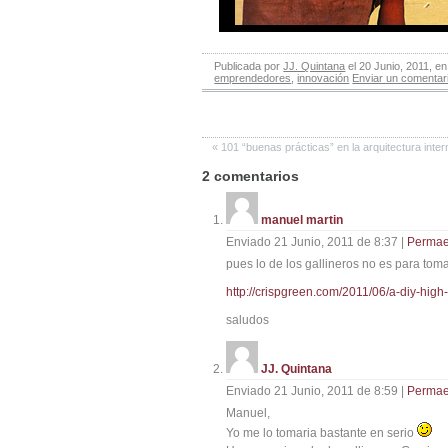
Publicada por
JJ. Quintana
el 20 Junio, 2011, e
emprendedores
,
innovación
Enviar un comentar
«
101 “buenas prácticas” en la arquitectura inter
2
comentarios
manuel martin
Enviado 21 Junio, 2011 de 8:37
|
Permae
pues lo de los gallineros no es para tom
http://crispgreen.com/2011/06/a-diy-high
saludos
JJ. Quintana
Enviado 21 Junio, 2011 de 8:59
|
Permae
Manuel,
Yo me lo tomaria bastante en serio