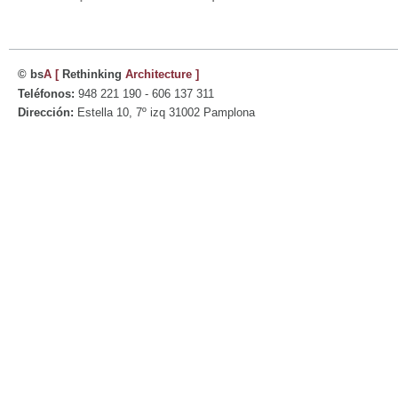
© bs
A
[
Rethinking
Architecture
]
Teléfonos:
948 221 190 - 606 137 311
Dirección:
Estella 10, 7º izq 31002 Pamplona