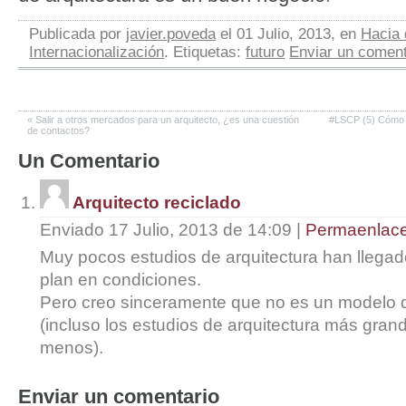
Publicada por
javier.poveda
el 01 Julio, 2013, en
Hacia 
Internacionalización
. Etiquetas:
futuro
Enviar un coment
«
Salir a otros mercados para un arquitecto, ¿es una cuestión
#LSCP (5) Cómo 
de contactos?
Un
Comentario
Arquitecto reciclado
Enviado 17 Julio, 2013 de 14:09
|
Permaenlac
Muy pocos estudios de arquitectura han llega
plan en condiciones.
Pero creo sinceramente que no es un modelo 
(incluso los estudios de arquitectura más gran
menos).
Enviar un comentario