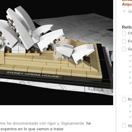
Arqu
Ju
Reth
Cl
E
Ge
No
te me he documentado con rigor y, lógicamente,
he
Op
expertos en lo que vamos a tratar.