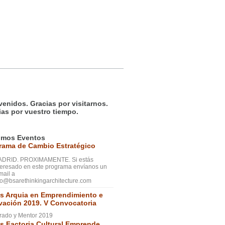
venidos. Gracias por visitarnos.
ias por vuestro tiempo.
imos Eventos
rama de Cambio Estratégico
DRID. PROXIMAMENTE. Si estás
teresado en este programa envíanos un
mail a
fo@bsarethinkingarchitecture.com
s Arquia en Emprendimiento e
vación 2019. V Convocatoria
rado y Mentor 2019
s Factoria Cultural Emprende