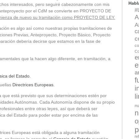
Hab
hos interesados, pero seguiré cabezonamente con mis
#
l Anteproyecto por el CdM se convierte en PROYECTO DE
A
ienza de nuevo su tramitación como PROYECTO DE LEY.
A
ación es algo así como nuestras propias tramitaciones de
c
ciones Previas, Anteproyecto, Proyecto Básico, Proyecto
c
mparación debería decirse que estamos en la fase de
co
Co
e
damentales que la hacen algo diferente, en tramitación, a
e
a
sica del Estado.
f
uellas
Directrices Europeas.
i
l
a que está previsto que sus determinaciones estén por
unidades Autónomas. Cada Autonomía dispone de su propio
ma
rofesionales entre otras leyes, así que deberá ser
n
ca del Estado para poder estar por encima de las
o
p
trices Europeas está obligada a alguna tramitación
re
, es forzosa la consulta al
Consejo de Estado
cuestión,