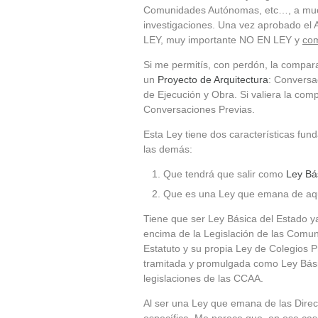
Comunidades Autónomas, etc…, a muc
investigaciones. Una vez aprobado e
LEY, muy importante NO EN LEY y
com
Si me permitís, con perdón, la compar
un
Proyecto de Arquitectura
: Conversa
de Ejecución y Obra. Si valiera la co
Conversaciones Previas.
Esta Ley tiene dos características fun
las demás:
Que tendrá que salir como
Ley Bá
Que es una Ley que emana de aq
Tiene que ser Ley Básica del Estado y
encima de la Legislación de las Com
Estatuto y su propia Ley de Colegios P
tramitada y promulgada como Ley Bási
legislaciones de las CCAA.
Al ser una Ley que emana de las Direc
específica. Me parece que, en ese caso