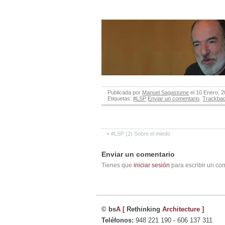
Publicada por
Manuel Sagastume
el 10 Enero, 
Etiquetas:
#LSP
Enviar un comentario
.
Trackba
«
#LSP (2) Sobre el miedo
Enviar un comentario
Tienes que
iniciar sesión
para escribir un co
© bs
A
[
Rethinking
Architecture
]
Teléfonos:
948 221 190 - 606 137 311