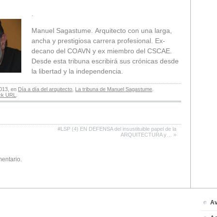
.
Manuel Sagastume. Arquitecto con una larga,
ancha y prestigiosa carrera profesional. Ex-
decano del COAVN y ex miembro del CSCAE.
Desde esta tribuna escribirá sus crónicas desde
la libertad y la independencia.
2013, en
Día a día del arquitecto
,
La tribuna de Manuel Sagastume
.
ck URL
.
#LSP (4) EN DEFENSA del insustituible papel de la
ARQUITECTURA y…
»
mentario.
Av