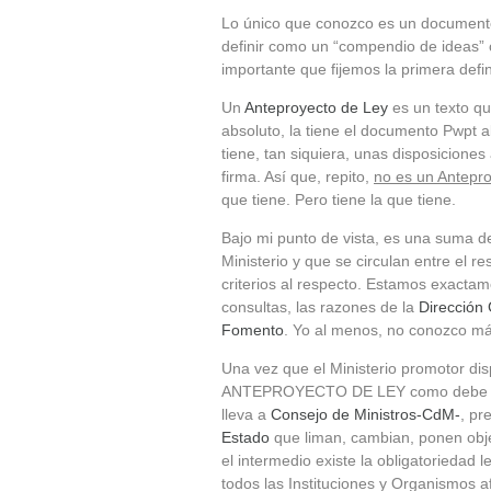
Lo único que conozco es un documento
definir como un “compendio de ideas” 
importante que fijemos la primera defi
Un
Anteproyecto de Ley
es un texto qu
absoluto, la tiene el documento Pwpt a
tiene, tan siquiera, unas disposiciones 
firma. Así que, repito,
no es un Antepr
que tiene. Pero tiene la que tiene.
Bajo mi punto de vista, es una suma d
Ministerio y que se circulan entre el r
criterios al respecto. Estamos exact
consultas, las razones de la
Dirección 
Fomento
. Yo al menos, no conozco má
Una vez que el Ministerio promotor di
ANTEPROYECTO DE LEY como debe ser, 
lleva a
Consejo de Ministros-CdM-
, pr
Estado
que liman, cambian, ponen obj
el intermedio existe la obligatoriedad 
todos las Instituciones y Organismos af