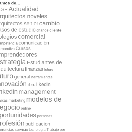
lamos de…
Actualidad
LSP
rquitectos noveles
cambio
rquitectos senior
asos de estudio
cliente
change
comercial
olegios
comunicación
mpetencia
Cursos
rporativo
mprendedores
strategia
Estudiantes de
rquitectura
finanzas
future
uturo
general
herramientas
nnovación
likedin
libro
inkedin
management
modelos de
marketing
rcas
egocio
online
portunidades
personas
rofesión
publicacion
servicio
ferencias
tecnologia
Trabajo por