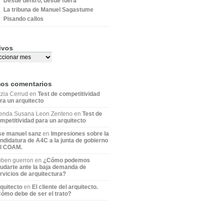
Desde dentro, desde fuera
La tribuna de Manuel Sagastume
Pisando callos
ivos
mos comentarios
tzia Cerrud en
Test de competitividad
ra un arquitecto
enda Susana Leon Zenteno en
Test de
mpetitividad para un arquitecto
se manuel sanz
en
Impresiones sobre la
ndidatura de A4C a la junta de gobierno
l COAM.
ben guerron en
¿Cómo podemos
udarte ante la baja demanda de
rvicios de arquitectura?
quitecto
en
El cliente del arquitecto.
ómo debe de ser el trato?