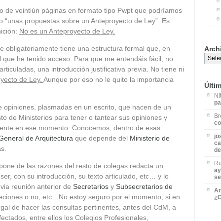
 de veintiún páginas en formato tipo Pwpt que podríamos
o “unas propuestas sobre un Anteproyecto de Ley”. Es
nición:
No es un Anteproyecto de Ley.
e obligatoriamente tiene una estructura formal que, en
Arch
l que he tenido acceso. Para que me entendáis fácil, no
articuladas, una introducción justificativa previa. No tiene ni
oyecto de Ley.
Aunque por eso no le quito la importancia
Últi
Ni
pa
e opiniones, plasmadas en un escrito, que nacen de un
Br
esto de Ministerios para tener o tantear sus opiniones y
co
amente en ese momento. Conocemos, dentro de esas
jo
General de Arquitectura
que depende del
Ministerio de
ca
s.
de
Ru
spone de las razones del resto de colegas redacta un
ay
con su introducción, su texto articulado, etc… y lo
se
evia reunión anterior de
Secretarios
y
Subsecretarios de
Ar
eciones o no, etc…No estoy seguro por el momento, si en
¿C
legal de hacer las consultas pertinentes, antes del CdM, a
ectados, entre ellos los Colegios Profesionales,