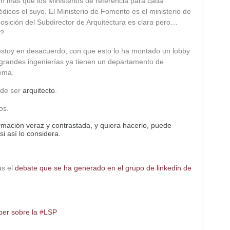
on más que los Ministerios de referencia para cada
dicos el suyo. El Ministerio de Fomento es el ministerio de
posición del Subdirector de Arquitectura es clara pero…
o?
estoy en desacuerdo, con que esto lo ha montado un lobby
s grandes ingenierías ya tienen un departamento de
lema.
 de ser
arquitecto
.
os.
rmación veraz y contrastada, y quiera hacerlo, puede
si así lo considera.
ás el
debate que se ha generado en el grupo de linkedin de
ber sobre la #LSP