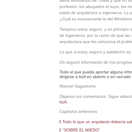
llama Ministerios de Tutela y que no s
profesión: los abogados el suyo, los mé
tutela de arquitectos e ingenieros. La 
¿Cuál es exactamente la del Ministeri
Tampoco estoy seguro, y en principio 
de ingenieros, por la razón de que la
arquitectura que les soluciona el prob
Lo que si estoy seguro y satisfecho es
Os seguiré informando de mis progres
Todo el que pueda aportar alguna info
dirigirse a bsA en abierto o en cerrado 
Manuel Sagastume
Déjanos tus comentarios. Sigue adem
bsA.
Capítulos anteriores
Todo lo que un arquitecto debería sa
“SOBRE EL MIEDO”