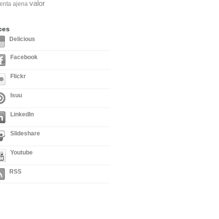
valor
enta ajena
ces
Delicious
Facebook
Flickr
Isuu
LinkedIn
Slideshare
Youtube
RSS