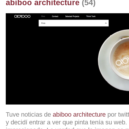
abiboo architecture
(54)
Tuve noticias de
abiboo architecture
por twit
y decidí entrar a ver que pinta tenía su web