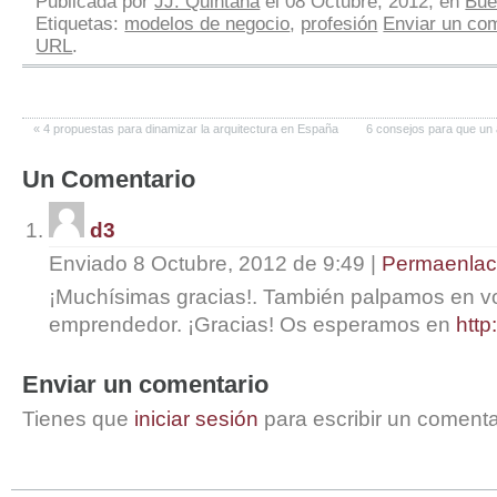
Publicada por
JJ. Quintana
el 08 Octubre, 2012, en
Bue
Etiquetas:
modelos de negocio
,
profesión
Enviar un co
URL
.
«
4 propuestas para dinamizar la arquitectura en España
6 consejos para que un 
Un
Comentario
d3
Enviado 8 Octubre, 2012 de 9:49
|
Permaenla
¡Muchísimas gracias!. También palpamos en vos
emprendedor. ¡Gracias! Os esperamos en
http
Enviar un comentario
Tienes que
iniciar sesión
para escribir un comenta