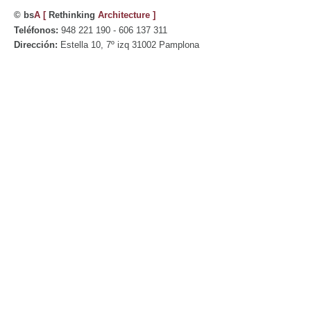
© bs
A
[
Rethinking
Architecture
]
Teléfonos:
948 221 190 - 606 137 311
Dirección:
Estella 10, 7º izq 31002 Pamplona