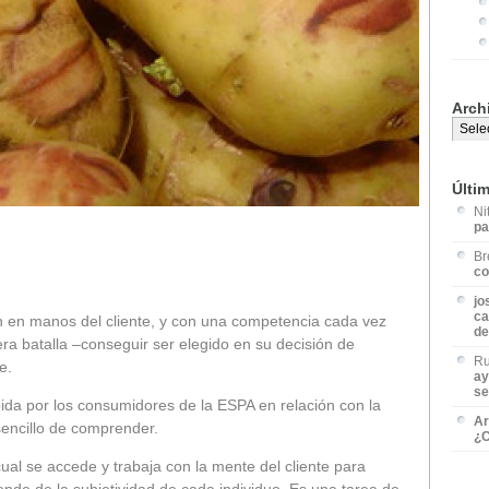
Arch
Últi
Ni
pa
Br
co
jo
ca
n en manos del cliente, y con una competencia cada vez
de
ra batalla –conseguir ser elegido en su decisión de
Ru
e.
ay
se
ida por los consumidores de la ESPA en relación con la
Ar
encillo de comprender.
¿C
cual se accede y trabaja con la mente del cliente para