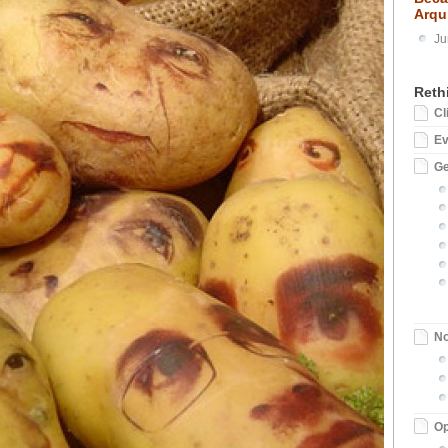
Arqu
Ju
Reth
Cl
E
Ge
No
Op