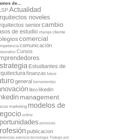
lamos de…
Actualidad
LSP
rquitectos noveles
cambio
rquitectos senior
asos de estudio
cliente
change
comercial
olegios
comunicación
mpetencia
Cursos
rporativo
mprendedores
strategia
Estudiantes de
rquitectura
finanzas
future
uturo
general
herramientas
nnovación
likedin
libro
inkedin
management
modelos de
marketing
rcas
egocio
online
portunidades
personas
rofesión
publicacion
servicio
ferencias
tecnologia
Trabajo por