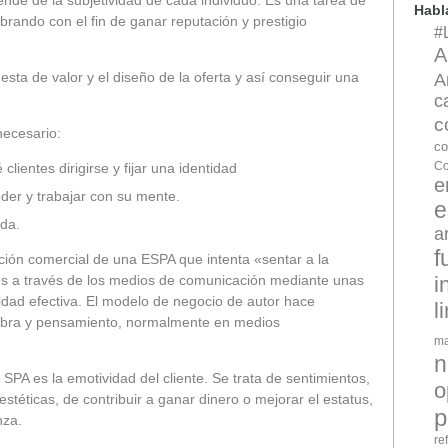
nde de la subjetividad de cada individuo. Es una tarea de
Hab
rando con el fin de ganar reputación y prestigio
#
A
sta de valor y el diseño de la oferta y así conseguir una
A
c
c
necesario:
co
Co
ientes dirigirse y fijar una identidad
e
der y trabajar con su mente.
e
da.
a
f
ción comercial de una ESPA que intenta «sentar a la
i
ios a través de los medios de comunicación mediante unas
cidad efectiva. El modelo de negocio de autor hace
l
u obra y pensamiento, normalmente en medios
ma
n
 SPA es la emotividad del cliente. Se trata de sentimientos,
o
stéticas, de contribuir a ganar dinero o mejorar el estatus,
p
nza.
re