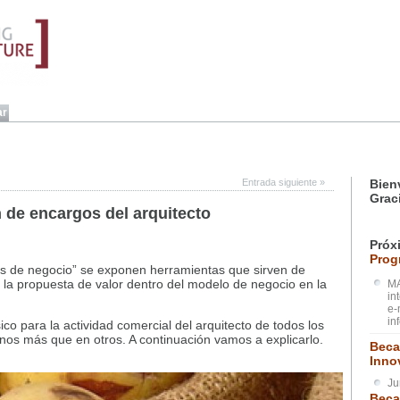
Entrada siguiente
»
Bien
Grac
 de encargos del arquitecto
Próx
Prog
elos de negocio” se exponen herramientas que sirven de
 la propuesta de valor dentro del modelo de negocio en la
MA
in
e-
in
co para la actividad comercial del arquitecto de todos los
os más que en otros. A continuación vamos a explicarlo.
Beca
Inno
Ju
Beca