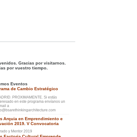
venidos. Gracias por visitarnos.
ias por vuestro tiempo.
imos Eventos
rama de Cambio Estratégico
DRID. PROXIMAMENTE. Si estás
teresado en este programa envíanos un
mail a
fo@bsarethinkingarchitecture.com
s Arquia en Emprendimiento e
vación 2019. V Convocatoria
rado y Mentor 2019
s Factoria Cultural Emprende