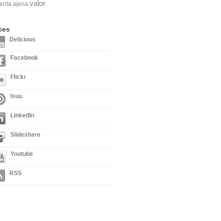
valor
enta ajena
ces
Delicious
Facebook
Flickr
Isuu
LinkedIn
Slideshare
Youtube
RSS