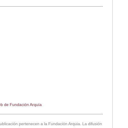
——————————————————————————-
eb de Fundación Arquía
——————————————————————————-
ublicación pertenecen a la Fundación Arquia. La difusión