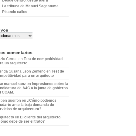
Desde dentro, desde fuera
La tribuna de Manuel Sagastume
Pisando callos
ivos
mos comentarios
tzia Cerrud en
Test de competitividad
ra un arquitecto
enda Susana Leon Zenteno en
Test de
mpetitividad para un arquitecto
se manuel sanz
en
Impresiones sobre la
ndidatura de A4C a la junta de gobierno
l COAM.
ben guerron en
¿Cómo podemos
udarte ante la baja demanda de
rvicios de arquitectura?
quitecto
en
El cliente del arquitecto.
ómo debe de ser el trato?