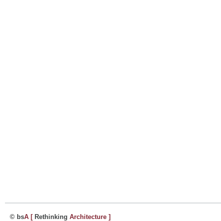
© bs
A
[
Rethinking
Architecture
]