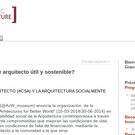
Entrada siguiente
»
Bien
Grac
arquitecto útil y sostenible?
Próx
Prog
ITECTO (#CSA) Y LA ARQUITECTURA SOCIALMENTE
MA
in
e-
 (@AzW_museum) anuncia la organización de la
in
! Arhitectures for Better World” (15-03-2014/30-06-2014) en
sabilidad social de la Arquitectura contemporánea a través
Beca
ente comprometidas que mejoran las condiciones de vida
Inno
en condiciones de falta de financiación, mediante la
Ju
itecto a la comunidad a la que sirve.
Beca