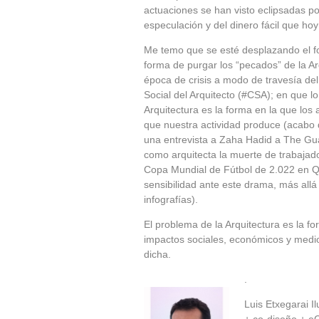
actuaciones se han visto eclipsadas por
especulación y del dinero fácil que ho
Me temo que se esté desplazando el f
forma de purgar los “pecados” de la Arq
época de crisis a modo de travesía de
Social del Arquitecto (#CSA); en que l
Arquitectura es la forma en la que los 
que nuestra actividad produce (acabo 
una entrevista a Zaha Hadid a The Gua
como arquitecta la muerte de trabajado
Copa Mundial de Fútbol de 2.022 en Qa
sensibilidad ante este drama, más allá
infografías).
El problema de la Arquitectura es la fo
impactos sociales, económicos y medi
dicha.
.
Luis Etxegarai I
+ co-diseño + e