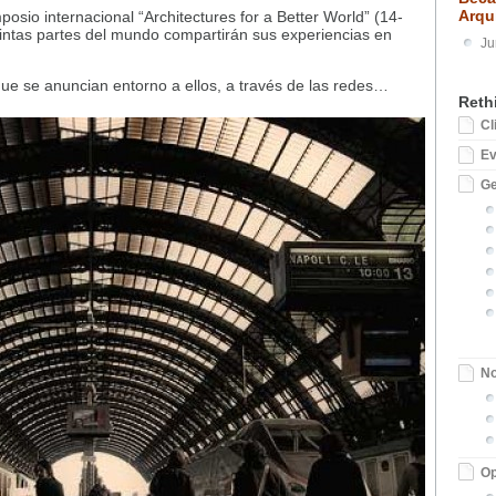
Arqu
osio internacional “Architectures for a Better World” (14-
tintas partes del mundo compartirán sus experiencias en
Ju
que se anuncian entorno a ellos, a través de las redes…
Reth
Cl
E
Ge
No
Op