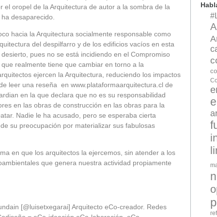
Hab
 el oropel de la Arquitectura de autor a la sombra de la
#
y ha desaparecido.
A
oco hacia la Arquitectura socialmente responsable como
A
uitectura del despilfarro y de los edificios vacíos en esta
c
l desierto, pues no se está incidiendo en el Compromiso
c
o que realmente tiene que cambiar en torno a la
co
arquitectos ejercen la Arquitectura, reduciendo los impactos
Co
de leer una reseña en www.plataformaarquitectura.cl de
e
rdian en la que declara que no es su responsabilidad
e
res en las obras de construcción en las obras para la
a
tar. Nadie le ha acusado, pero se esperaba cierta
f
 de su preocupación por materializar sus fabulosas
i
l
rma en que los arquitectos la ejercemos, sin atender a los
oambientales que genera nuestra actividad propiamente
ma
n
o
p
lundain [@luisetxegarai] Arquitecto eCo-creador. Redes
re
Codiseño = eCo-ideación,eCo-laboración, eCo-