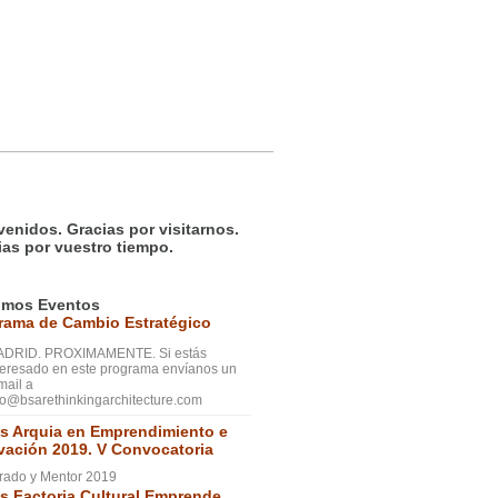
venidos. Gracias por visitarnos.
ias por vuestro tiempo.
imos Eventos
rama de Cambio Estratégico
DRID. PROXIMAMENTE. Si estás
teresado en este programa envíanos un
mail a
fo@bsarethinkingarchitecture.com
s Arquia en Emprendimiento e
vación 2019. V Convocatoria
rado y Mentor 2019
s Factoria Cultural Emprende