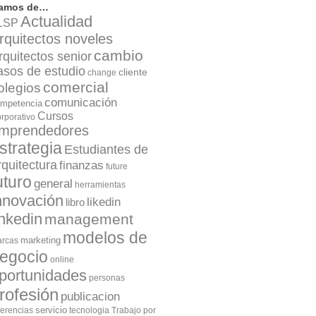
lamos de…
Actualidad
LSP
rquitectos noveles
cambio
rquitectos senior
asos de estudio
cliente
change
comercial
olegios
comunicación
mpetencia
Cursos
rporativo
mprendedores
strategia
Estudiantes de
rquitectura
finanzas
future
uturo
general
herramientas
nnovación
likedin
libro
inkedin
management
modelos de
marketing
rcas
egocio
online
portunidades
personas
rofesión
publicacion
servicio
ferencias
tecnologia
Trabajo por