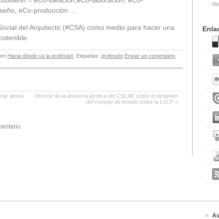
cu
iseño, eCo-producción …
ocial del Arquitecto (#CSA) como medio para hacer una
Enla
sostenible
 en
Hacia dónde va la profesión
. Etiquetas:
profesión
Enviar un comentario
.
urge ahora
Informe de la asesoría jurídica del CSCAE sobre el dictamen
del consejo de estado sobre la LSCP
»
mentario.
Av