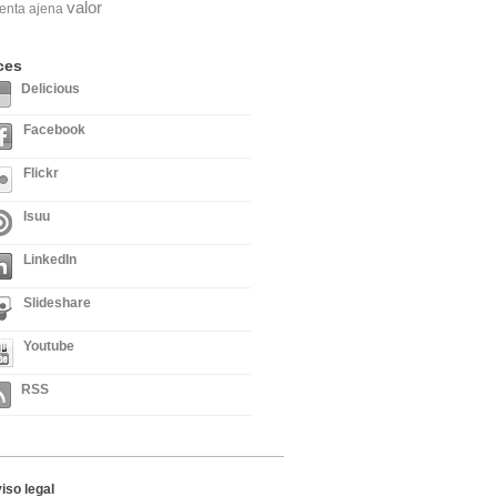
valor
enta ajena
ces
Delicious
Facebook
Flickr
Isuu
LinkedIn
Slideshare
Youtube
RSS
iso legal