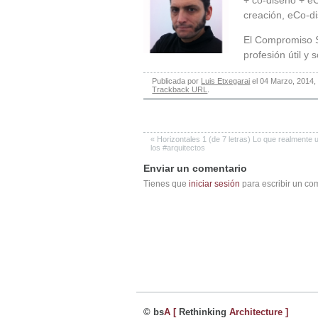
creación, eCo-d
El Compromiso S
profesión útil y 
Publicada por
Luis Etxegarai
el 04 Marzo, 2014,
Trackback URL
.
«
Horizontales 1 (de 7 letras) Lo que realmente 
los #arquitectos
Enviar un comentario
Tienes que
iniciar sesión
para escribir un co
© bs
A
[
Rethinking
Architecture
]