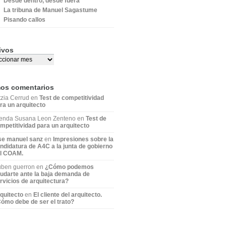
Desde dentro, desde fuera
La tribuna de Manuel Sagastume
Pisando callos
ivos
mos comentarios
tzia Cerrud en
Test de competitividad
ra un arquitecto
enda Susana Leon Zenteno en
Test de
mpetitividad para un arquitecto
se manuel sanz
en
Impresiones sobre la
ndidatura de A4C a la junta de gobierno
l COAM.
ben guerron en
¿Cómo podemos
udarte ante la baja demanda de
rvicios de arquitectura?
quitecto
en
El cliente del arquitecto.
ómo debe de ser el trato?