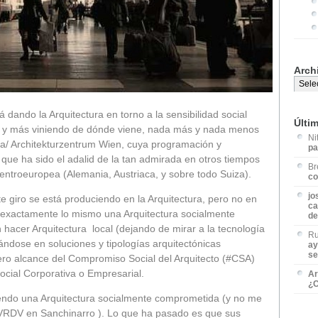
Arch
 dando la Arquitectura en torno a la sensibilidad social
Últi
a, y más viniendo de dónde viene, nada más y nada menos
Ni
a/ Architekturzentrum Wien, cuya programación y
pa
que ha sido el adalid de la tan admirada en otros tiempos
Br
 centroeuropea (Alemania, Austriaca, y sobre todo Suiza).
co
jo
 giro se está produciendo en la Arquitectura, pero no en
ca
s exactamente lo mismo una Arquitectura socialmente
de
hacer Arquitectura local (dejando de mirar a la tecnología
Ru
ndose en soluciones y tipologías arquitectónicas
ay
se
dero alcance del Compromiso Social del Arquitecto (#CSA)
ocial Corporativa o Empresarial.
Ar
¿C
iendo una Arquitectura socialmente comprometida (y no me
VRDV en Sanchinarro ). Lo que ha pasado es que sus