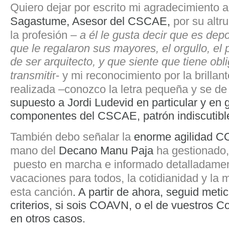
Quiero dejar por escrito mi agradecimiento 
Sagastume, Asesor del CSCAE,
por su altr
la profesión –
a él le gusta decir que es dep
que le regalaron sus mayores, el orgullo, el p
de ser arquitecto, y que siente que tiene obl
transmiti
r- y mi reconocimiento por la brillan
realizada –conozco la letra pequeña y se de
supuesto a Jordi Ludevid en particular y en 
componentes del CSCAE, patrón indiscutible 
También debo señalar la
enorme agilidad 
mano del
Decano Manu Paja
ha gestionado,
puesto en marcha e informado detalladamen
vacaciones para todos, la cotidianidad y la mu
esta canción
. A partir de ahora, seguid met
criterios, si sois COAVN, o el de vuestros C
en otros casos.