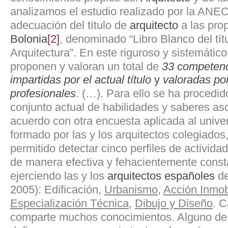
analizamos el estudio realizado por la ANE
adecuación del título de
arquitecto
a las pro
Bolonia
[2]
, denominado “Libro Blanco del tít
Arquitectura”. En este riguroso y sistemático
proponen y valoran un total de
33 competenc
impartidas por el actual título
y
valoradas por
profesionales
.
(…). Para ello se ha procedido
conjunto actual de habilidades y saberes aso
acuerdo con otra encuesta aplicada al univer
formado por las y los arquitectos colegiados,
permitido detectar cinco perfiles de actividad
de manera efectiva y fehacientemente const
ejerciendo las y los
arquitectos españoles
de
2005): Edificación,
Urbanismo
,
Acción Inmobi
Especialización Técnica
,
Dibujo y Diseño
. C
comparte muchos conocimientos. Alguno de e