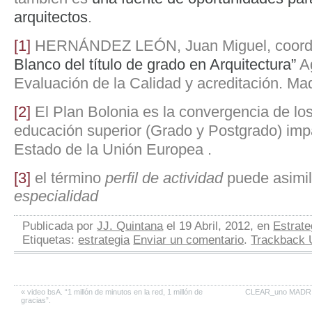
arquitectos
.
[1]
HERNÁNDEZ LEÓN, Juan Miguel, coordi
Blanco del título de grado en Arquitectura”
Ag
Evaluación de la Calidad y acreditación. Ma
[2]
El Plan Bolonia es la convergencia de lo
educación superior (Grado y Postgrado) impa
Estado de la Unión Europea .
[3]
el término
perfil de actividad
puede asimil
especialidad
Publicada por
JJ. Quintana
el 19 Abril, 2012, en
Estrate
Etiquetas:
estrategia
Enviar un comentario
.
Trackback
«
video bsA. “1 millón de minutos en la red, 1 millón de
CLEAR_uno MADRID 
gracias”.