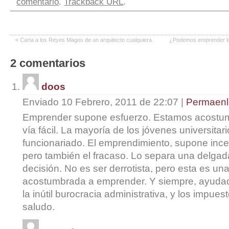
comentario
.
Trackback URL
.
«
Carta a los Reyes Magos de un arquitecto cualquiera.
¿Podemos emprender lo
2
comentarios
doos
Enviado 10 Febrero, 2011 de 22:07
|
Permaenl
Emprender supone esfuerzo. Estamos acostum
vía fácil. La mayoría de los jóvenes universitar
funcionariado. El emprendimiento, supone incer
pero también el fracaso. Lo separa una delgad
decisión. No es ser derrotista, pero esta es u
acostumbrada a emprender. Y siempre, ayudad
la inútil burocracia administrativa, y los impue
saludo.