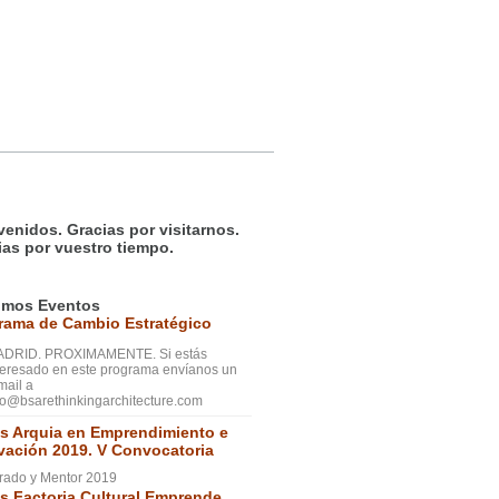
venidos. Gracias por visitarnos.
ias por vuestro tiempo.
imos Eventos
rama de Cambio Estratégico
DRID. PROXIMAMENTE. Si estás
teresado en este programa envíanos un
mail a
fo@bsarethinkingarchitecture.com
s Arquia en Emprendimiento e
vación 2019. V Convocatoria
rado y Mentor 2019
s Factoria Cultural Emprende