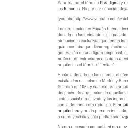
Para ilustrar el término
Paradigma
y re
los
5 monos
. No por ser conocido deja
[youtube]http://www.youtube.com/wa
Los arquitectos en España hemos des
decada de los treinta del siglo pasado,
atribuciones exclusivas que tenían los
quien contaba que dicha regulación vino
generación de una figura responsable,
profesor de estructuras nos daba a en
arquitectos el término “firmitas”.
Hasta la decada de los setenta, el núm
existían las escuelas de Madrid y Barc
Se inició en 1964 y sus primeros arqu
despacho de arquitectos de aquellos a
status social era elevado y los ingres
con la demanda era reducida. El
arqui
arquitectura
y era la persona indicada 
a su proyectista y sólo podían ser ju
No era necesario competir, ni era muy 