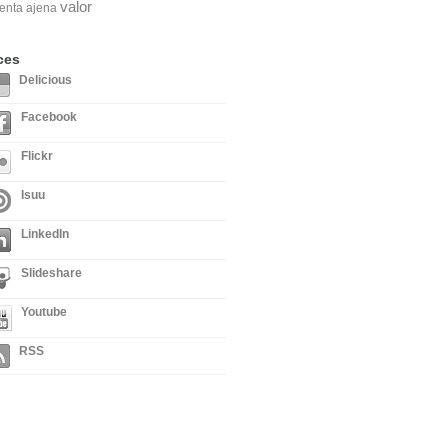
valor
enta ajena
ces
Delicious
Facebook
Flickr
Isuu
LinkedIn
Slideshare
Youtube
RSS