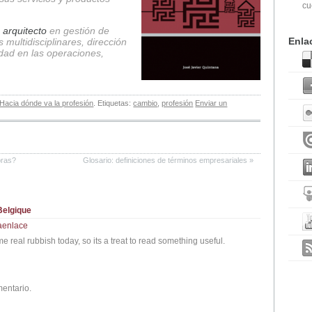
cu
 arquitecto
en gestión de
Enla
 multidisciplinares, dirección
nidad en las operaciones,
Hacia dónde va la profesión
. Etiquetas:
cambio
,
profesión
Enviar un
bras?
Glosario: definiciones de términos empresariales
»
Belgique
aenlace
me real rubbish today, so its a treat to read something useful.
mentario.