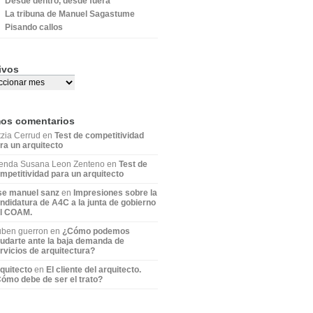
Desde dentro, desde fuera
La tribuna de Manuel Sagastume
Pisando callos
ivos
mos comentarios
tzia Cerrud en
Test de competitividad
ra un arquitecto
enda Susana Leon Zenteno en
Test de
mpetitividad para un arquitecto
se manuel sanz
en
Impresiones sobre la
ndidatura de A4C a la junta de gobierno
l COAM.
ben guerron en
¿Cómo podemos
udarte ante la baja demanda de
rvicios de arquitectura?
quitecto
en
El cliente del arquitecto.
ómo debe de ser el trato?