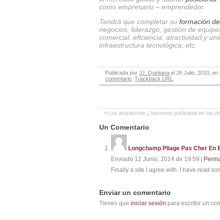
como empresario – emprendedor.
Tendrá que completar su
formación de
negocios: liderazgo, gestión de equipos
comercial, eficiencia, atractividad y u
infraestructura tecnológica, etc.
Publicada por
JJ. Quintana
el 26 Julio, 2010, en
comentario
.
Trackback URL
.
«
Los arquitectos ¿hacemos publicidad en las o
Un
Comentario
Longchamp Pliage Pas Cher En 
Enviado 12 Junio, 2014 de 19:59
|
Perm
Finally a site I agree with. I have read so
Enviar un comentario
Tienes que
iniciar sesión
para escribir un co