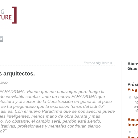
Entrada siguiente
»
Bien
Grac
 arquitectos.
ario.
Próx
Prog
o PARADIGMA. Puede que me equivoque pero tengo la
de inevitable cambio, ante un nuevo PARADIGMA que
MA
tectura y al sector de la Construcción en general: el paso
in
e se ha preguntado que la expresión “crisis del ladrillo”
e-
. así es. Con el nuevo Paradirma que se nos avecina puede
in
les inteligentes, menos mano de obra barata y más
Beca
do. No obstante, el cambio será, perdón está siendo,
Inno
izativas, profesionales y mentales continuan siendo
so?”
Ju
Beca