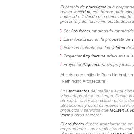
El cambio de
paradigma
que propongo 
nueva
sociedad
, con formar parte ella
conocerla. Y desde ese conocimiento c
presente y del futuro inmediato deberá
Ser
Arquitecto
-empresario-emprende
Estar focalizado en la propuesta de
v
Estar en sintonía con los
valores
de l
Proyectar
Arquitectura
adecuada a la
Proyectar
Arquitectura
sin prejuicios 
Al más puro estilo de Paco Umbral, te
[Rethinking Architecture]
Los
arquitectos
del mañana evolucion
y los adaptarán a su tiempo. Desde la
ofrecerán el servicio clásico para el 
atribuciones y de otros nuevos servic
productos y servicios que
faciliten la 
valor
a otros sectores.
El
arquitecto
deberá transformarse en u
emprendedor. Los arquitectos del mañ
al mercado global y sabrán
posicionar