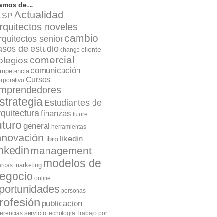
lamos de…
Actualidad
LSP
rquitectos noveles
cambio
rquitectos senior
asos de estudio
cliente
change
comercial
olegios
comunicación
mpetencia
Cursos
rporativo
mprendedores
strategia
Estudiantes de
rquitectura
finanzas
future
uturo
general
herramientas
nnovación
likedin
libro
inkedin
management
modelos de
marketing
rcas
egocio
online
portunidades
personas
rofesión
publicacion
servicio
ferencias
tecnologia
Trabajo por