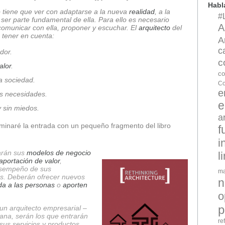
Hab
tiene que ver con adaptarse a la nueva
realidad
, a la
#
, ser parte fundamental de ella. Para ello es necesario
A
omunicar con ella, proponer y escuchar. El
arquitecto
del
 tener en cuenta:
A
c
dor.
c
alor
.
co
a sociedad.
Co
e
s necesidades.
e
y sin miedos.
a
rminaré la entrada con un pequeño fragmento del libro
f
i
arán sus
modelos de negocio
l
aportación de valor
,
desempeño de sus
ma
ios. Deberán ofrecer nuevos
n
vida a las personas
o
aporten
o
p
n arquitecto empresarial –
ana, serán los que entrarán
re
sus servicios y productos