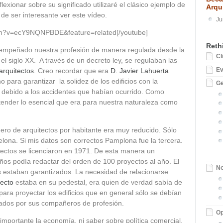
flexionar sobre su significado utilizaré el clásico ejemplo de
Arqu
 de ser interesante ver este vídeo.
Ju
tch?v=ecY9NQNPBDE&feature=related[/youtube]
Reth
empeñado nuestra profesión de manera regulada desde la
Cl
 el siglo XX. A través de un decreto ley, se regulaban las
E
arquitectos
. Creo recordar que era
D. Javier Lahuerta
 para garantizar la solidez de los edificios con la
Ge
 debido a los accidentes que habían ocurrido. Como
tender lo esencial que era para nuestra naturaleza como
ero de arquitectos por habitante era muy reducido. Sólo
elona. Si mis datos son correctos Pamplona fue la tercera.
itectos se licenciaron en 1971. De esta manera un
ños podía redactar del orden de 100 proyectos al año. El
No
os estaban garantizados. La necesidad de relacionarse
tecto
estaba en su pedestal, era quien de verdad sabía de
para proyectar los edificios que en general sólo se debían
zgados por sus compañeros de profesión.
Op
importante la economía, ni saber sobre política comercial.