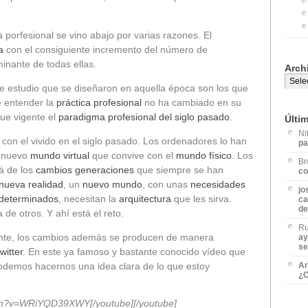
 porfesional se vino abajo por varias razones. El
a
con el consiguiente incremento del número de
minante de todas ellas.
Arch
de estudio que se diseñaron en aquella época son los que
 entender la
práctica profesional
no ha cambiado en su
ue vigente el
paradigma profesional del siglo pasado
.
Últi
Ni
con el vivido en el siglo pasado. Los ordenadores lo han
pa
n nuevo
mundo virtual
que convive con el
mundo físico
. Los
Br
á de los
cambios generaciones
que siempre se han
co
nueva realidad
, un
nuevo mundo
, con unas
necesidades
jo
 determinados
, necesitan la
arquitectura
que les sirva.
ca
de
a de otros. Y ahí está el reto.
Ru
ante, los cambios además se producen de manera
ay
se
twitter
. En este ya famoso y bastante conocido vídeo que
 podemos hacernos una idea clara de lo que estoy
Ar
¿C
tch?v=WRiYQD39XWY[/youtube][/youtube]