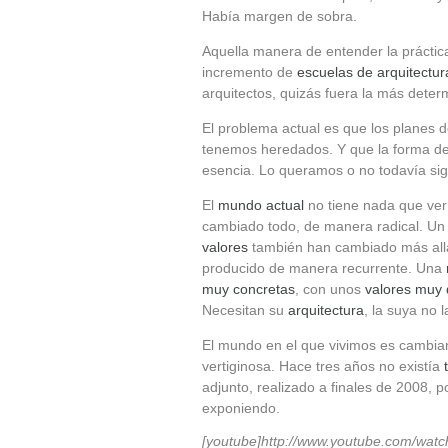
Había margen de sobra.
Aquella manera de entender la práctica
incremento de
escuelas de arquitectur
arquitectos, quizás fuera la más deter
El problema actual es que los planes 
tenemos heredados. Y que la forma de
esencia. Lo queramos o no todavía sig
El
mundo actual
no tiene nada que ver 
cambiado todo, de manera radical. U
valores
también han cambiado más all
producido de manera recurrente. Una
muy concretas
, con unos
valores muy
Necesitan su
arquitectura
, la suya no l
El mundo en el que vivimos es cambi
vertiginosa. Hace tres años no existía
adjunto, realizado a finales de 2008,
exponiendo.
[youtube]http://www.youtube.com/wa