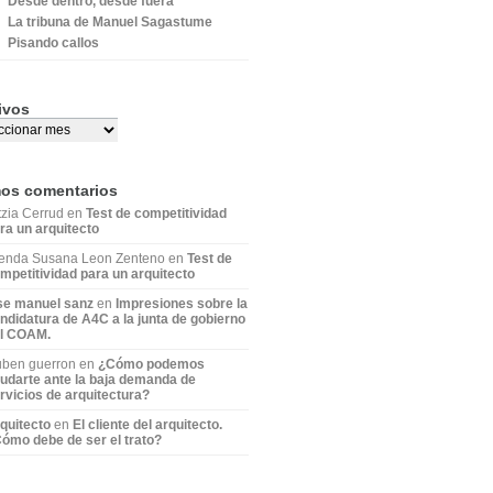
Desde dentro, desde fuera
La tribuna de Manuel Sagastume
Pisando callos
ivos
mos comentarios
tzia Cerrud en
Test de competitividad
ra un arquitecto
enda Susana Leon Zenteno en
Test de
mpetitividad para un arquitecto
se manuel sanz
en
Impresiones sobre la
ndidatura de A4C a la junta de gobierno
l COAM.
ben guerron en
¿Cómo podemos
udarte ante la baja demanda de
rvicios de arquitectura?
quitecto
en
El cliente del arquitecto.
ómo debe de ser el trato?