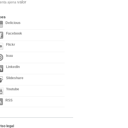
valor
enta ajena
ces
Delicious
Facebook
Flickr
Isuu
LinkedIn
Slideshare
Youtube
RSS
iso legal