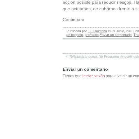
acción posible para reducir riesgos. 
que actuamos, de cubrirnos frente a su
Continuará
Publicada por
JJ. Quintana
el 29 Junio, 2010, e
de negocio
,
profesión
Enviar un comentario
.
Tr
«
[RA]ctualizándonos (iii) Programa de continuid
Enviar un comentario
Tienes que
iniciar sesión
para escribir un co