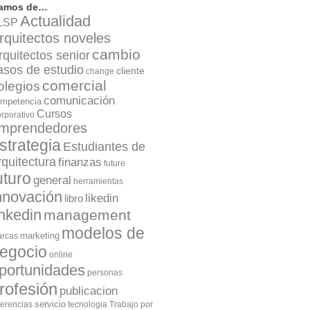
lamos de…
Actualidad
LSP
rquitectos noveles
cambio
rquitectos senior
asos de estudio
cliente
change
comercial
olegios
comunicación
mpetencia
Cursos
rporativo
mprendedores
strategia
Estudiantes de
rquitectura
finanzas
future
uturo
general
herramientas
nnovación
likedin
libro
inkedin
management
modelos de
marketing
rcas
egocio
online
portunidades
personas
rofesión
publicacion
servicio
ferencias
tecnologia
Trabajo por