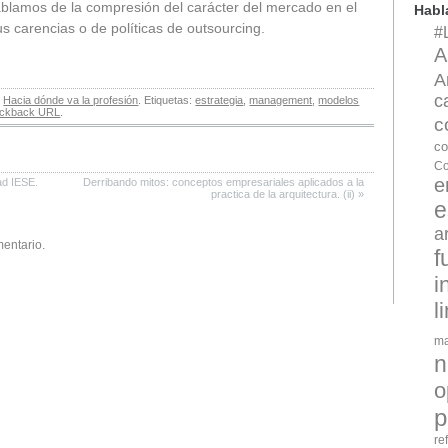
Hablamos de la compresión del carácter del mercado en el
Hab
s carencias o de políticas de outsourcing.
#
A
A
c
n
Hacia dónde va la profesión
. Etiquetas:
estrategia
,
management
,
modelos
ackback URL
.
c
co
Co
e
ad IESE.
Derribando mitos: conceptos empresariales aplicados a la
practica de la arquitectura. (ii)
»
e
a
mentario.
f
i
l
ma
n
o
p
re