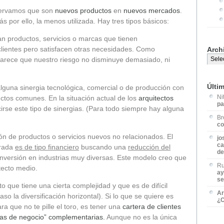
servamos que son
nuevos productos
en
nuevos mercados
.
s por ello, la menos utilizada. Hay tres tipos básicos:
an productos, servicios o marcas que tienen
lientes pero satisfacen otras necesidades. Como
Arch
parece que nuestro riesgo no disminuye demasiado, ni
Últi
guna sinergia tecnológica, comercial o de producción con
Ni
ctos comunes. En la situación actual de los
arquitectos
pa
se este tipo de sinergias. (Para todo siempre hay alguna
Br
co
ón de productos o servicios nuevos no relacionados. El
jo
ca
erada
es de tipo financiero
buscando una
reducción del
de
inversión en industrias muy diversas. Este modelo creo que
Ru
tecto medio.
ay
se
 que tiene una cierta complejidad y que es de difícil
Ar
so la diversificación horizontal). Si lo que se quiere es
¿C
ra que no te pille el toro, es tener una
cartera de clientes
eas de negocio” complementarias.
Aunque no es la única