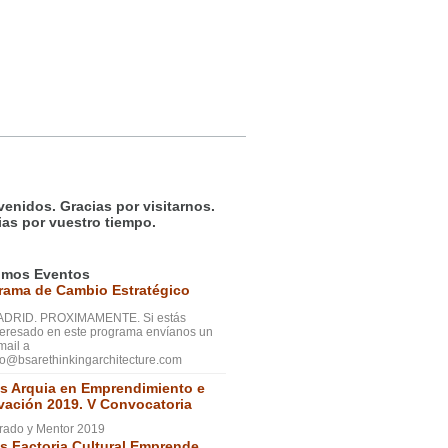
venidos. Gracias por visitarnos.
ias por vuestro tiempo.
imos Eventos
rama de Cambio Estratégico
DRID. PROXIMAMENTE. Si estás
teresado en este programa envíanos un
mail a
fo@bsarethinkingarchitecture.com
s Arquia en Emprendimiento e
vación 2019. V Convocatoria
rado y Mentor 2019
s Factoria Cultural Emprende