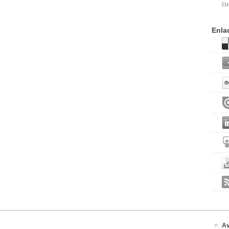
cu
Enla
Av