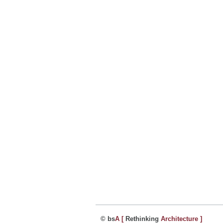
© bs
A
[
Rethinking
Architecture
]