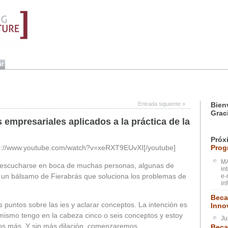
Entrada siguiente
»
Bien
Grac
empresariales aplicados a la práctica de la
Próx
ttp://www.youtube.com/watch?v=xeRXT9EUvXI[/youtube]
Prog
MA
n escucharse en boca de muchas personas, algunas de
in
n un bálsamo de Fierabrás que soluciona los problemas de
e-
in
Beca
s puntos sobre las ies y aclarar conceptos. La intención es
Inno
mismo tengo en la cabeza cinco o seis conceptos y estoy
Ju
os más. Y sin más dilación, comenzaremos.
Beca