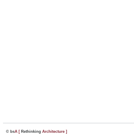
© bs
A
[
Rethinking
Architecture
]