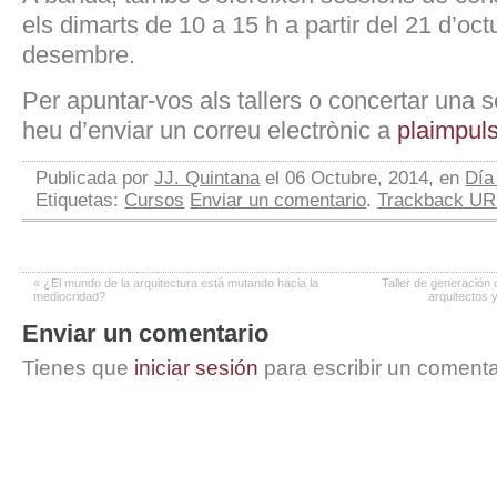
els dimarts de 10 a 15 h a partir del 21 d’octu
desembre.
Per apuntar-vos als tallers o concertar una s
heu d’enviar un correu electrònic a
plaimpul
Publicada por
JJ. Quintana
el 06 Octubre, 2014, en
Día
Etiquetas:
Cursos
Enviar un comentario
.
Trackback UR
«
¿El mundo de la arquitectura está mutando hacia la
Taller de generación
mediocridad?
arquitectos y
Enviar un comentario
Tienes que
iniciar sesión
para escribir un comenta