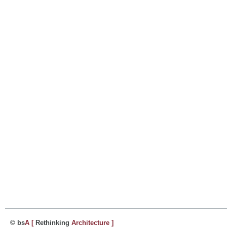
© bs
A
[
Rethinking
Architecture
]