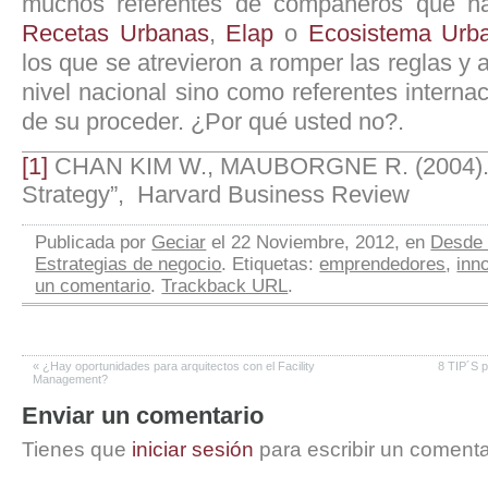
muchos referentes de compañeros que ha
Recetas Urbanas
,
Elap
o
Ecosistema Urb
los que se atrevieron a romper las reglas y 
nivel nacional sino como referentes internac
de su proceder. ¿Por qué usted no?.
[1]
CHAN KIM W., MAUBORGNE R. (2004). 
Strategy”, Harvard Business Review
Publicada por
Geciar
el 22 Noviembre, 2012, en
Desde 
Estrategias de negocio
. Etiquetas:
emprendedores
,
inn
un comentario
.
Trackback URL
.
«
¿Hay oportunidades para arquitectos con el Facility
8 TIP´S p
Management?
Enviar un comentario
Tienes que
iniciar sesión
para escribir un comenta