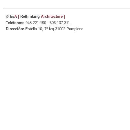
© bs
A
[
Rethinking
Architecture
]
Teléfonos:
948 221 190 - 606 137 311
Dirección:
Estella 10, 7º izq 31002 Pamplona