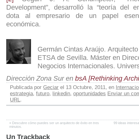
Development”, desarrolló la “teoría del 
dota al empresario de un papel esen
económica.
.
Germán Cintas Araújo. Arquitecto 
ETSA de Sevilla. Máster en Direcc
Negocios Internacionales. Univers
Dirección Zona Sur en
bsA [Rethinking Archi
Publicada por
Geciar
el 13 Octubre, 2011, en
Internacio
estrategia
,
futuro
,
linkedin
,
oportunidades
Enviar un co
URL
.
«
Descubre cómo puedes ser un arquitecto de éxito en tres
99 ideas interes
minutos.
Un
Trackback