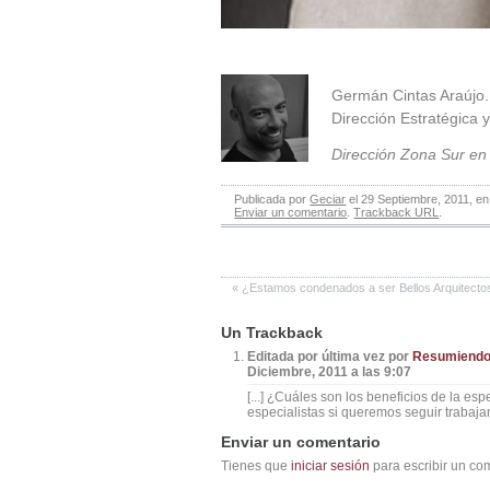
.
Germán Cintas Araújo. 
Dirección Estratégica 
Dirección Zona Sur e
Publicada por
Geciar
el 29 Septiembre, 2011, e
Enviar un comentario
.
Trackback URL
.
«
¿Estamos condenados a ser Bellos Arquitecto
Un
Trackback
Editada por última vez por
Resumiendo l
Diciembre, 2011 a las 9:07
[...] ¿Cuáles son los beneficios de la es
especialistas si queremos seguir trabajan
Enviar un comentario
Tienes que
iniciar sesión
para escribir un co