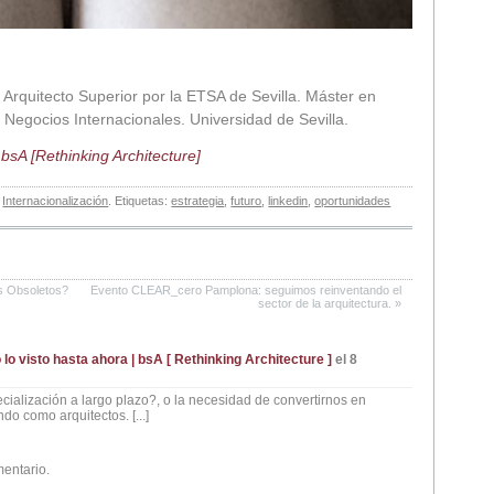
Arquitecto Superior por la ETSA de Sevilla. Máster en
y Negocios Internacionales. Universidad de Sevilla.
n
bsA [Rethinking Architecture]
n
Internacionalización
. Etiquetas:
estrategia
,
futuro
,
linkedin
,
oportunidades
s Obsoletos?
Evento CLEAR_cero Pamplona: seguimos reinventando el
sector de la arquitectura.
»
o visto hasta ahora | bsA [ Rethinking Architecture ]
el 8
pecialización a largo plazo?, o la necesidad de convertirnos en
do como arquitectos. [...]
mentario.