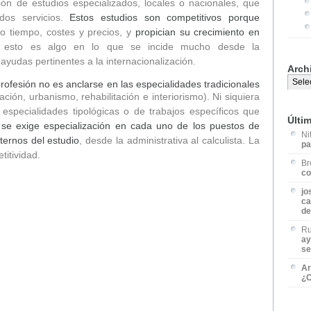
ón de estudios especializados, locales o nacionales, que
dos servicios.
Estos estudios son competitivos porque
do tiempo, costes y precios, y
propician su crecimiento en
 esto es algo en lo que se incide mucho desde la
s ayudas pertinentes a la internacionalización.
Arch
rofesión no es anclarse en las especialidades tradicionales
ación, urbanismo, rehabilitación e interiorismo). Ni siquiera
specialidades tipológicas o de trabajos específicos que
Últi
 se exige especialización en cada uno de los puestos de
Ni
ternos del estudio
, desde la administrativa al calculista. La
pa
itividad.
Br
co
jo
ca
de
Ru
ay
se
Ar
¿C