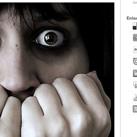
cu
Enla