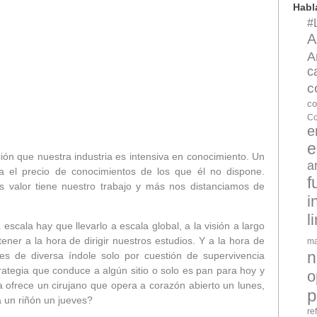
Hab
#
A
A
c
c
co
Co
e
e
ión que nuestra industria es intensiva en conocimiento. Un
a
aga el precio de conocimientos de los que él no dispone.
f
s valor tiene nuestro trabajo y más nos distanciamos de
i
l
cala hay que llevarlo a escala global, a la visión a largo
er a la hora de dirigir nuestros estudios. Y a la hora de
ma
n
s de diversa índole solo por cuestión de supervivencia
rategia que conduce a algún sitio o solo es pan para hoy y
o
frece un cirujano que opera a corazón abierto un lunes,
p
a un riñón un jueves?
re