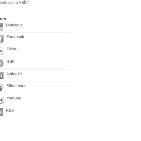
valor
enta ajena
ces
Delicious
Facebook
Flickr
Isuu
LinkedIn
Slideshare
Youtube
RSS