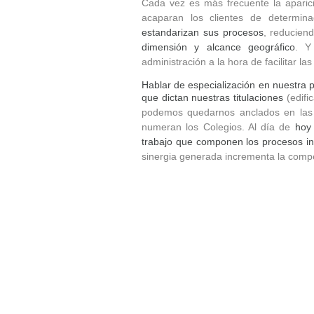
Cada vez es más frecuente la aparici
acaparan los clientes de determina
estandarizan sus procesos
, reducien
dimensión y alcance geográfico
. Y
administración a la hora de facilitar la
Hablar de especialización en nuestra p
que dictan nuestras titulaciones
(edific
podemos quedarnos anclados en las e
numeran los Colegios. Al día de
hoy
trabajo que componen los procesos in
sinergia generada incrementa la compet