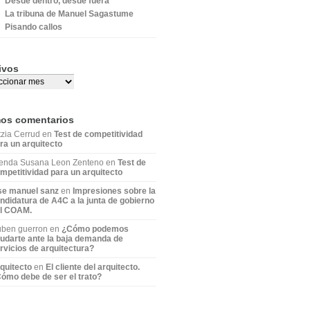
Desde dentro, desde fuera
La tribuna de Manuel Sagastume
Pisando callos
ivos
mos comentarios
tzia Cerrud en
Test de competitividad
ra un arquitecto
enda Susana Leon Zenteno en
Test de
mpetitividad para un arquitecto
se manuel sanz
en
Impresiones sobre la
ndidatura de A4C a la junta de gobierno
l COAM.
ben guerron en
¿Cómo podemos
udarte ante la baja demanda de
rvicios de arquitectura?
quitecto
en
El cliente del arquitecto.
ómo debe de ser el trato?