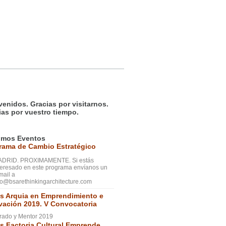
venidos. Gracias por visitarnos.
ias por vuestro tiempo.
imos Eventos
rama de Cambio Estratégico
DRID. PROXIMAMENTE. Si estás
teresado en este programa envíanos un
mail a
fo@bsarethinkingarchitecture.com
s Arquia en Emprendimiento e
vación 2019. V Convocatoria
rado y Mentor 2019
s Factoria Cultural Emprende