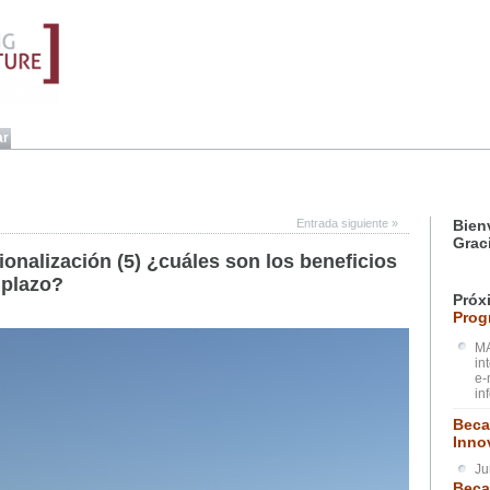
Entrada siguiente
»
Bien
Grac
ionalización (5) ¿cuáles son los beneficios
 plazo?
Próx
Prog
MA
in
e-
in
Beca
Inno
Ju
Beca