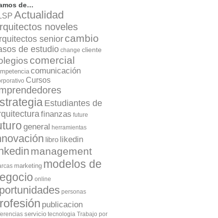
lamos de…
Actualidad
LSP
rquitectos noveles
cambio
rquitectos senior
asos de estudio
cliente
change
comercial
olegios
comunicación
mpetencia
Cursos
rporativo
mprendedores
strategia
Estudiantes de
rquitectura
finanzas
future
uturo
general
herramientas
nnovación
likedin
libro
inkedin
management
modelos de
marketing
rcas
egocio
online
portunidades
personas
rofesión
publicacion
servicio
ferencias
tecnologia
Trabajo por