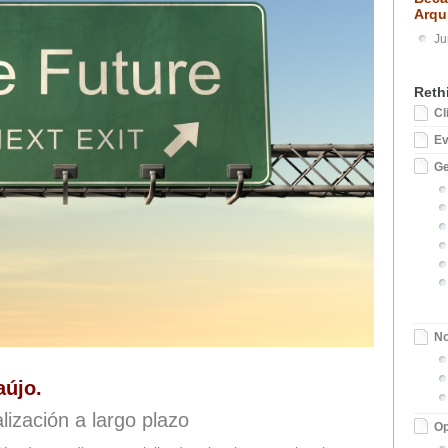
Arqu
Ju
Reth
Cl
E
Ge
No
aújo.
lización a largo plazo
Op