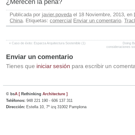
¿Merecen la pena?
Publicada por
javier.poveda
el 18 Noviembre, 2013, en
China
. Etiquetas:
comercial
Enviar un comentario
.
Tra
«
Caso de éxito: Esparza Arquitectura Sostenible (1)
Doing Bu
consideraciones s
Enviar un comentario
Tienes que
iniciar sesión
para escribir un comenta
© bs
A
[
Rethinking
Architecture
]
Teléfonos:
948 221 190 - 606 137 311
Dirección:
Estella 10, 7º izq 31002 Pamplona