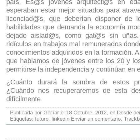
país. Es@s jóvenes arquitect@s en eda
esperaban estar mejor situados para atraves
licenciad@s, que deberían disponer de l
habilidades que demanda la economía mo
dejado aislad@s, como gat@s sin uñas.
ridículos en trabajos mal remunerados dond
conocimientos adquiridos en la formación. 
que hablamos de jóvenes entre los 20 y l
permitirse la independencia y continúan en el
¿Cuánto durará la sombra de estos pr
¿Cuándo nos recuperaremos de esta de
difícilmente.
Publicada por
Geciar
el 18 Octubre, 2012, en
Desde den
Etiquetas:
futuro
,
linkedin
Enviar un comentario
.
Track