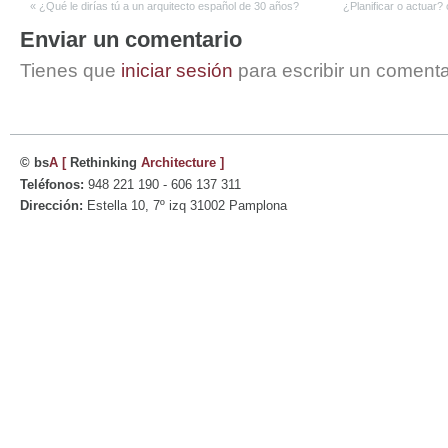
«
¿Qué le dirías tú a un arquitecto español de 30 años?
¿Planificar o actuar? 
Enviar un comentario
Tienes que
iniciar sesión
para escribir un comenta
© bs
A
[
Rethinking
Architecture
]
Teléfonos:
948 221 190 - 606 137 311
Dirección:
Estella 10, 7º izq 31002 Pamplona