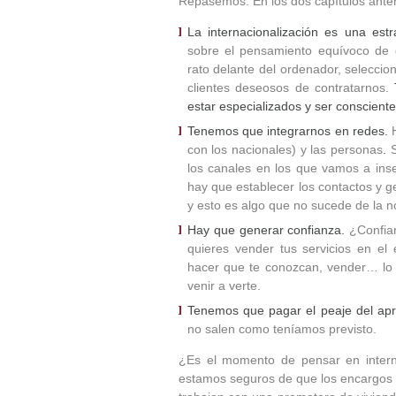
Repasemos. En los dos capítulos anter
La internacionalización es una est
sobre el pensamiento equívoco de q
rato delante del ordenador, seleccio
clientes deseosos de contratarnos.
estar especializados y ser consciente
Tenemos que integrarnos en redes.
con los nacionales) y las personas
.
los canales en los que vamos a ins
hay que establecer los contactos y g
y esto es algo que no sucede de la 
Hay que generar confianza.
¿Confiar
quieres vender tus servicios en el e
hacer que te conozcan, vender… lo 
venir a verte.
Tenemos que pagar el peaje del apr
no salen como teníamos previsto.
¿Es el momento de pensar en intern
estamos seguros de que los encargos 