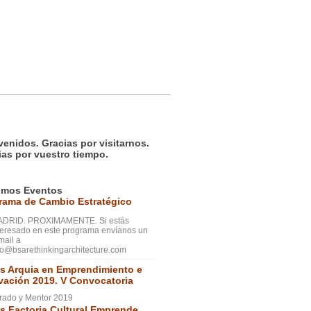
venidos. Gracias por visitarnos.
ias por vuestro tiempo.
imos Eventos
rama de Cambio Estratégico
DRID. PROXIMAMENTE. Si estás
teresado en este programa envíanos un
mail a
fo@bsarethinkingarchitecture.com
s Arquia en Emprendimiento e
vación 2019. V Convocatoria
rado y Mentor 2019
s Factoria Cultural Emprende