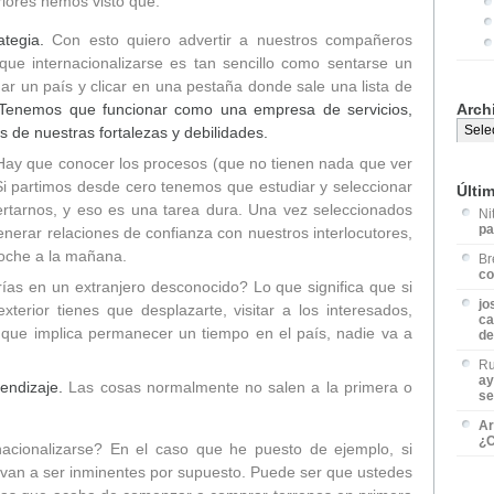
iores hemos visto que:
rategia.
Con esto quiero advertir a nuestros compañeros
ue internacionalizarse es tan sencillo como sentarse un
nar un país y clicar en una pestaña donde sale una lista de
Tenemos que funcionar como una empresa de servicios,
Arch
s de nuestras fortalezas y debilidades.
Hay que conocer los procesos (que no tienen nada que ver
Si partimos desde cero tenemos que estudiar y seleccionar
Últi
ertarnos, y eso es una tarea dura. Una vez seleccionados
Ni
pa
enerar relaciones de confianza con nuestros interlocutores,
noche a la mañana.
Br
co
ías en un extranjero desconocido? Lo que significa que si
jo
xterior tienes que desplazarte, visitar a los interesados,
ca
que implica permanecer un tiempo en el país, nadie va a
de
Ru
ay
endizaje.
Las cosas normalmente no salen a la primera o
se
Ar
¿C
acionalizarse? En el caso que he puesto de ejemplo, si
van a ser inminentes por supuesto. Puede ser que ustedes