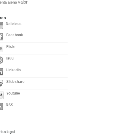
valor
enta ajena
ces
Delicious
Facebook
Flickr
Isuu
LinkedIn
Slideshare
Youtube
RSS
iso legal