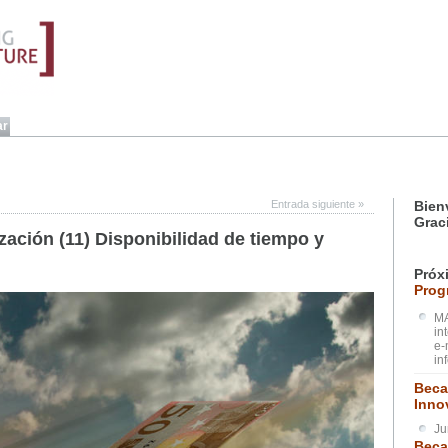
Entrada siguiente
»
Bien
Grac
ización (11) Disponibilidad de tiempo y
Próx
Prog
MA
in
e-
in
Beca
Inno
Ju
Beca