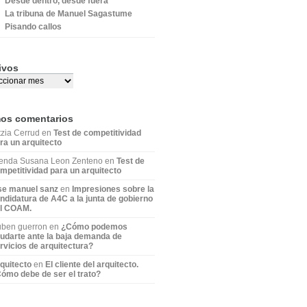
Desde dentro, desde fuera
La tribuna de Manuel Sagastume
Pisando callos
ivos
mos comentarios
tzia Cerrud en
Test de competitividad
ra un arquitecto
enda Susana Leon Zenteno en
Test de
mpetitividad para un arquitecto
se manuel sanz
en
Impresiones sobre la
ndidatura de A4C a la junta de gobierno
l COAM.
ben guerron en
¿Cómo podemos
udarte ante la baja demanda de
rvicios de arquitectura?
quitecto
en
El cliente del arquitecto.
ómo debe de ser el trato?