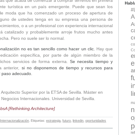
das que acaba de comenzar a comprar terrenos en primera
Hab
nte turística en un país emergente. Puede que sean los
#
a de moda que ha comenzado un proceso de apertura de
A
alguno de ustedes tenga en su empresa una persona de
A
imientos, o a un profesional con experiencia internacional
c
rá catalizado y probablemente arroje frutos mucho antes
c
echa. Pero no suele ser lo normal.
co
nalización no es tan sencillo como hacer un clic.
Hay que
Co
e
edicación específica, por parte de algún miembro de la
ichos servicios de forma externa.
Se necesita tiempo y
e
a anterior,
si no disponemos de tiempo y recursos para
a
el paso adecuado.
f
i
Arquitecto Superior por la ETSA de Sevilla. Máster en
l
y Negocios Internacionales. Universidad de Sevilla.
ma
n
n
bsA [Rethinking Architecture]
o
n
Internacionalización
. Etiquetas:
estrategia
,
futuro
,
linkedin
,
oportunidades
p
re