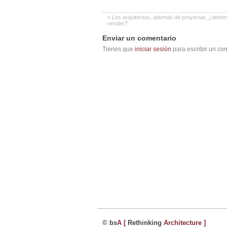
«
Los arquitectos, además de proyectar, ¿debe
vender?
Enviar un comentario
Tienes que
iniciar sesión
para escribir un co
© bs
A
[
Rethinking
Architecture
]