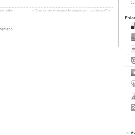
cu
mos saber
¿Quieres ser el arquitecto elegido por tus clientes?
»
Enla
mentario.
Av