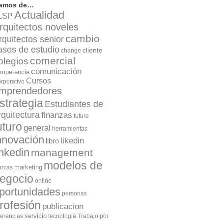
lamos de…
Actualidad
LSP
rquitectos noveles
cambio
rquitectos senior
asos de estudio
cliente
change
comercial
olegios
comunicación
mpetencia
Cursos
rporativo
mprendedores
strategia
Estudiantes de
rquitectura
finanzas
future
uturo
general
herramientas
nnovación
likedin
libro
inkedin
management
modelos de
marketing
rcas
egocio
online
portunidades
personas
rofesión
publicacion
servicio
ferencias
tecnologia
Trabajo por