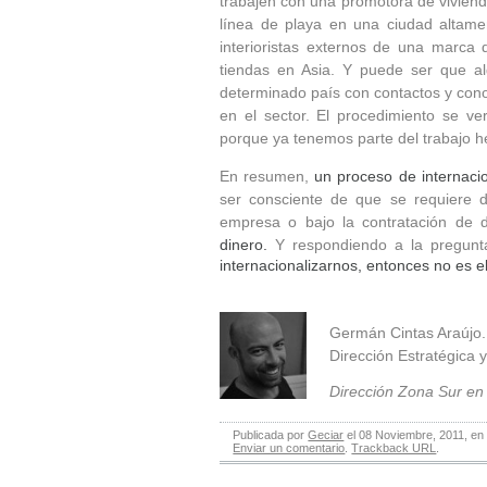
trabajen con una promotora de vivien
línea de playa en una ciudad altame
interioristas externos de una marc
tiendas en Asia. Y puede ser que 
determinado país con contactos y conoc
en el sector. El procedimiento se ve
porque ya tenemos parte del trabajo h
En resumen,
un proceso de internacio
ser consciente de que se requiere d
empresa o bajo la contratación de d
dinero.
Y respondiendo a la pregunt
internacionalizarnos, entonces no es 
.
Germán Cintas Araújo. 
Dirección Estratégica 
Dirección Zona Sur e
Publicada por
Geciar
el 08 Noviembre, 2011, e
Enviar un comentario
.
Trackback URL
.